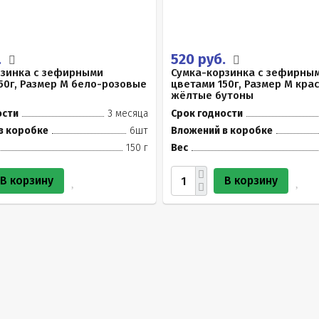
.
520 руб.
рзинка с зефирными
Сумка-корзинка с зефирны
50г, Размер М бело-розовые
цветами 150г, Размер М кра
жёлтые бутоны
ости
3 месяца
Срок годности
в коробке
6шт
Вложений в коробке
150 г
Вес
В корзину
В корзину