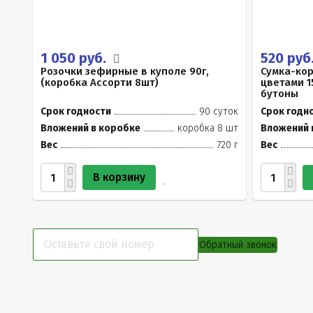
1 050 руб.
520 руб
Розочки зефирные в куполе 90г,
Сумка-ко
(коробка Ассорти 8шт)
цветами 1
бутоны
Срок годности
90 суток
Срок годн
Вложений в коробке
коробка 8 шт
Вложений 
Вес
720 г
Вес
В корзину
Обратный звонок