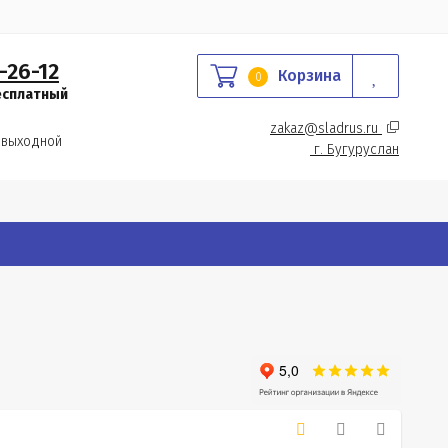
-26-12
Корзина
0
есплатный
zakaz@sladrus.ru 
 выходной
г.
 Бугуруслан