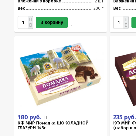
Вложений в коробке
12 шт
Вложений 
Вес
200 г
Вес
В корзину
180 руб.
235 руб
КФ МИР Помадка ШОКОЛАДНОЙ
КФ МИР Ф
ГЛАЗУРИ 145г
(набор шо