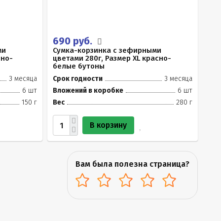
690 руб.
ми
Сумка-корзинка с зефирными
сно-
цветами 280г, Размер XL красно-
белые бутоны
3 месяца
Срок годности
3 месяца
6 шт
Вложений в коробке
6 шт
150 г
Вес
280 г
В корзину
Вам была полезна страница?