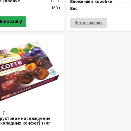
в коробке
12 шт
Вложений в коробке
160 г
Вес
В корзину
Нет в наличии
.
руктовое наслаждение
коладных конфет) 170г