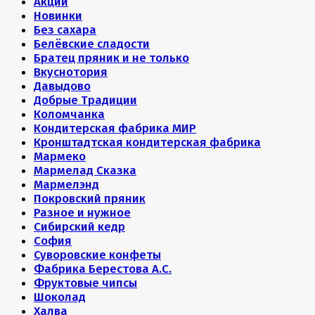
Акции
Новинки
Без сахара
Белёвские сладости
Братец пряник и не только
Вкуснотория
Давыдово
Добрые Традиции
Коломчанка
Кондитерская фабрика МИР
Кронштадтская кондитерская фабрика
Мармеко
Мармелад Сказка
Мармелэнд
Покровский пряник
Разное и нужное
Сибирский кедр
София
Суворовские конфеты
Фабрика Берестова А.С.
Фруктовые чипсы
Шоколад
Халва