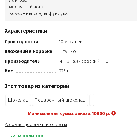
лактоза
молочный жир
возможны следы фундука
кешью
арахиса
Характеристики
какао продуктов не менее 28%
кандурин
Срок годности
10 месяцев
шоколадно-ореховая паста
Вложений в коробке
штучно
пищевой краситель.
Производитель
ИП Знамировский Н.В.
Вес
225 г
Этот товар из категорий
Шоколад
Подарочный шоколад
Минимальная сумма заказа 10000 р.
Условия доставки и оплаты
В наличии