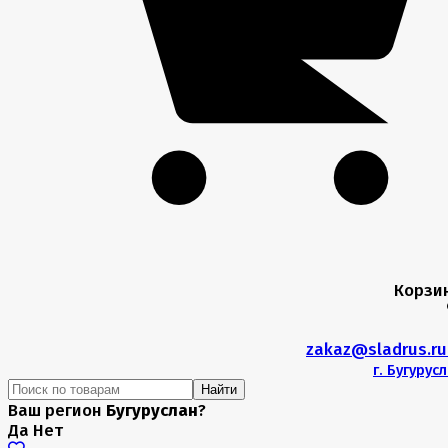
Корзи
zakaz@sladrus.r
г.
Бугурусл
Найти
Ваш регион
Бугуруслан
?
Да
Нет