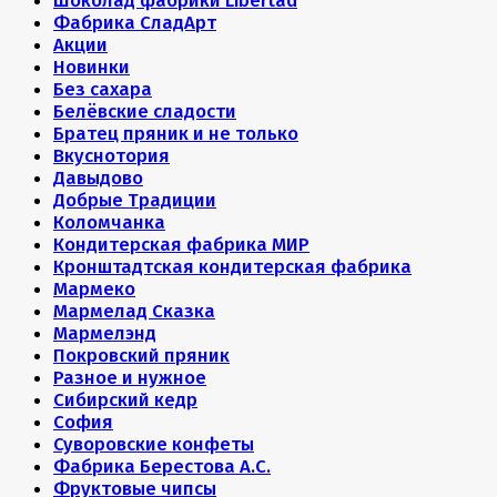
Шоколад фабрики Libertad
Фабрика СладАрт
Акции
Новинки
Без сахара
Белёвские сладости
Братец пряник и не только
Вкуснотория
Давыдово
Добрые Традиции
Коломчанка
Кондитерская фабрика МИР
Кронштадтская кондитерская фабрика
Мармеко
Мармелад Сказка
Мармелэнд
Покровский пряник
Разное и нужное
Сибирский кедр
София
Суворовские конфеты
Фабрика Берестова А.С.
Фруктовые чипсы