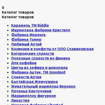
0
Каталог товаров
Каталог товаров
Карамель ТМ Riddle
Мармелада фабрики Кристалл
Фабрика Меренга
Фабрика Томер
Любимый Алтай
Козинаки и конфеты от ООО Славяновская
Богородские сладости
Полезные сладости из финика
Для кофейни
Цветы из зефира и шоколада
Фабрика Ацтек, ТМ Grondard
Сладости Алтая
Балтийская Жемчужина
Жевательный мармелад Верокко
Печенье Кантуччини
Маршмеллоу фигурное
Династия