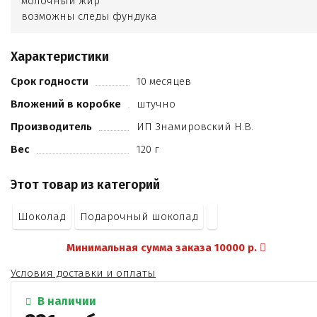
молочный жир
возможны следы фундука
кешью
арахиса
Характеристики
какао продуктов не менее 28%
кандурин
Срок годности
10 месяцев
вяленая вишня
Вложений в коробке
штучно
пищевой краситель.
Производитель
ИП Знамировский Н.В.
Вес
120 г
Этот товар из категорий
Шоколад
Подарочный шоколад
Минимальная сумма заказа 10000 р.
Условия доставки и оплаты
В наличии