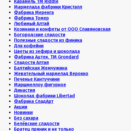
Карамель ТМ Riddle
Мармелада фабрики Кристалл
Фабрика Меренга
Фабрика Томер
Любимый Алтай
Козинаки и конфеты от ООО Славяновская
Богородские сладости
Полезные сладости из финика
Для кофейни
Цветы из зефира и шоколада
Фабрика Ацтек, ТМ Grondard
Сладости Алтая
Балтийская Жемчужина
Жевательный мармелад Верокко
Печенье Кантуччини
Маршмеллоу фигурное
Династия
Шоколад фабрики Libertad
Фабрика СладАрт
Акции
Новинки
Без сахара
Белёвские сладости
Братец пряник и не только