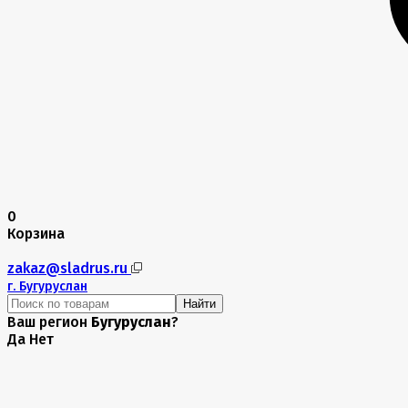
0
Корзина
zakaz@sladrus.ru
г.
Бугуруслан
Найти
Ваш регион
Бугуруслан
?
Да
Нет