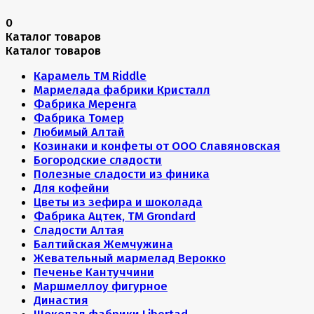
0
Каталог товаров
Каталог товаров
Карамель ТМ Riddle
Мармелада фабрики Кристалл
Фабрика Меренга
Фабрика Томер
Любимый Алтай
Козинаки и конфеты от ООО Славяновская
Богородские сладости
Полезные сладости из финика
Для кофейни
Цветы из зефира и шоколада
Фабрика Ацтек, ТМ Grondard
Сладости Алтая
Балтийская Жемчужина
Жевательный мармелад Верокко
Печенье Кантуччини
Маршмеллоу фигурное
Династия