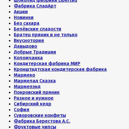
Шоколад фабрики Libertad
Фабрика СладАрт
Акции
Новинки
Без сахара
Белёвские сладости
Братец пряник и не только
Вкуснотория
Давыдово
Добрые Традиции
Коломчанка
Кондитерская фабрика МИР
Кронштадтская кондитерская фабрика
Мармеко
Мармелад Сказка
Мармелэнд
Покровский пряник
Разное и нужное
Сибирский кедр
София
Суворовские конфеты
Фабрика Берестова А.С.
Фруктовые чипсы