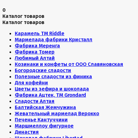
0
Каталог товаров
Каталог товаров
Карамель ТМ Riddle
Мармелада фабрики Кристалл
Фабрика Меренга
Фабрика Томер
Любимый Алтай
Козинаки и конфеты от ООО Славяновская
Богородские сладости
Полезные сладости из финика
Для кофейни
Цветы из зефира и шоколада
Фабрика Ацтек, ТМ Grondard
Сладости Алтая
Балтийская Жемчужина
Жевательный мармелад Верокко
Печенье Кантуччини
Маршмеллоу фигурное
Династия