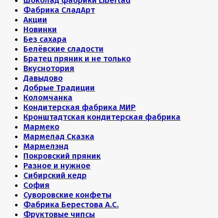
Шоколад фабрики Libertad
Фабрика СладАрт
Акции
Новинки
Без сахара
Белёвские сладости
Братец пряник и не только
Вкуснотория
Давыдово
Добрые Традиции
Коломчанка
Кондитерская фабрика МИР
Кронштадтская кондитерская фабрика
Мармеко
Мармелад Сказка
Мармелэнд
Покровский пряник
Разное и нужное
Сибирский кедр
София
Суворовские конфеты
Фабрика Берестова А.С.
Фруктовые чипсы