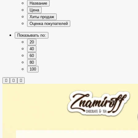
Название
Цена
Хиты продаж
Оценка покупателей
Показывать по:
20
40
60
80
100