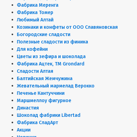
Фабрика Меренга
Фабрика Томер
Любимый Алтай
Козинаки и конфеты от ООО Славяновская
Богородские сладости
Полезные сладости из финика
Для кофейни
Цветы из зефира и шоколада
Фабрика Ацтек, ТМ Grondard
Сладости Алтая
Балтийская Жемчужина
Жевательный мармелад Верокко
Печенье Кантуччини
Маршмеллоу фигурное
Династия
Шоколад фабрики Libertad
Фабрика СладАрт
Акции