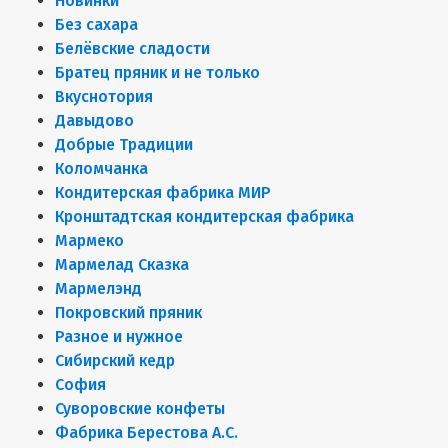
Новинки
Без сахара
Белёвские сладости
Братец пряник и не только
Вкуснотория
Давыдово
Добрые Традиции
Коломчанка
Кондитерская фабрика МИР
Кронштадтская кондитерская фабрика
Мармеко
Мармелад Сказка
Мармелэнд
Покровский пряник
Разное и нужное
Сибирский кедр
София
Суворовские конфеты
Фабрика Берестова А.С.