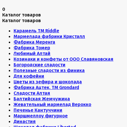
0
Каталог товаров
Каталог товаров
Карамель ТМ Riddle
Мармелада фабрики Кристалл
Фабрика Меренга
Фабрика Томер
Любимый Алтай
Козинаки и конфеты от ООО Славяновская
Богородские сладости
Полезные сладости из финика
Для кофейни
Цветы из зефира и шоколада
Фабрика Ацтек, ТМ Grondard
Сладости Алтая
Балтийская Жемчужина
Жевательный мармелад Верокко
Печенье Кантуччини
Маршмеллоу фигурное
Династия