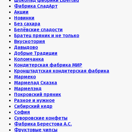
Шоколад фабрики Libertad
Фабрика СладАрт
Акции
Новинки
Без сахара
Белёвские сладости
Братец пряник и не только
Вкуснотория
Давыдово
Добрые Традиции
Коломчанка
Кондитерская фабрика МИР
Кронштадтская кондитерская фабрика
Мармеко
Мармелад Сказка
Мармелэнд
Покровский пряник
Разное и нужное
Сибирский кедр
София
Суворовские конфеты
Фабрика Берестова А.С.
Фруктовые чипсы