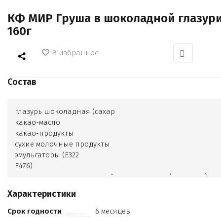
КФ МИР Груша в шоколадной глазур
160г
В избранное
Состав
глазурь шоколадная (сахар
какао-масло
какао-продукты
сухие молочные продукты
эмульгаторы (Е322
Е476)
ароматизатор идентичный натуральному (ванилин)
груша сушеная
Характеристики
консервант (сорбиновая кислота Е200)
Срок годности
6 месяцев