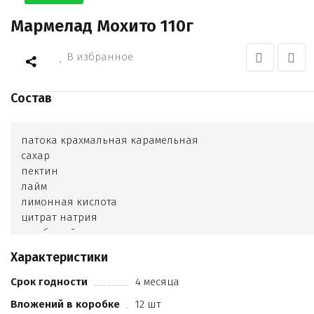
Мармелад Мохито 110г
В избранное
Состав
патока крахмальная карамельная
сахар
пектин
лайм
лимонная кислота
цитрат натрия
ром белый
ароматизатор мохито
Характеристики
ароматизатор ром
Срок годности
4 месяца
Вложений в коробке
12 шт