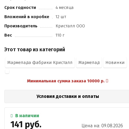
вермут
вино игристое
Срок годности
4 месяца
виски
Вложений в коробке
12 шт
текила
ароматизатор натуральный
Производитель
Кристалл ООО
Вес
110 г
Этот товар из категорий
Мармелада фабрики Кристалл
Мармелад
Новинки
Минимальная сумма заказа 10000 р.
Условия доставки и оплаты
В наличии
141 руб.
Цена на: 09.08.2026