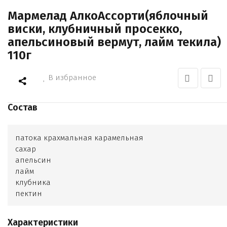
Мармелад АлкоАссорти(яблочный
виски, клубничный просекко,
апельсиновый вермут, лайм текила)
110г
В избранное
Состав
патока крахмальная карамельная
сахар
апельсин
лайм
клубника
пектин
лимонная кислота
цитрат натрия
Характеристики