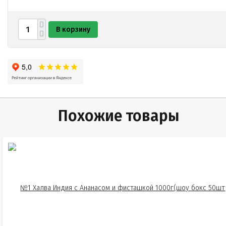
чернослив
крахмал кукурузный
пюре яблочное
В корзину
стабилизаторы (пектин
Е1422)
краситель пищевой сахарный колер (Е150а)
ароматизаторы. Может содержать следы арахиса. Не
рекомендуется при индивидуальной непереносимости
соевого лецитина и молочного белка. Осторожно!
Продукт может содержать косточки или их осколки!
Похожие товары