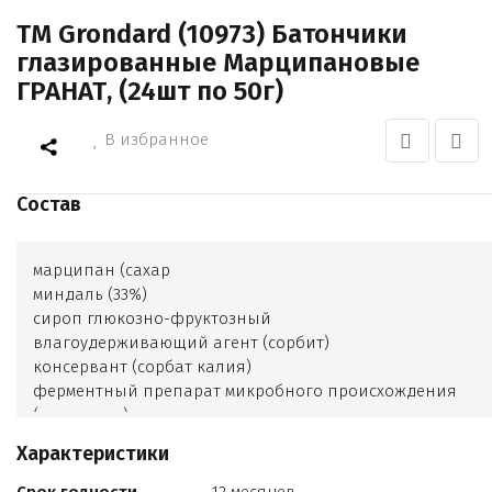
TM Grondard (10973) Батончики
глазированные Марципановые
ГРАНАТ, (24шт по 50г)
В избранное
Состав
марципан (сахар
миндаль (33%)
сироп глюкозно-фруктозный
влагоудерживающий агент (сорбит)
консервант (сорбат калия)
ферментный препарат микробного происхождения
(инвертаза)
регулятор кислотности (лимонная кислота))
Характеристики
глазурь кондитерская горькая (сахар
жир кондитерский (рафинированные