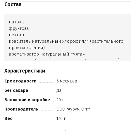
Состав
патока
фруктоза
пектин
краситель натуральный хлорофилл* (растительного
происхождения)
ароматизатор натуральный «мята»
воск карнаубский/воск пчелиный (глазирователь)
Характеристики
Срок годности
6 месяцев
Без сахара
Да
Вложений в коробке
20 шт
Производитель
ООО "Аурум-Опт"
Вес
170 г