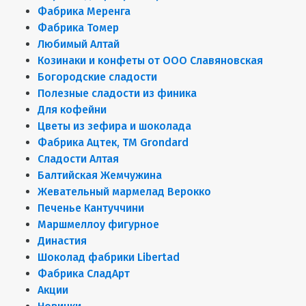
Фабрика Меренга
Фабрика Томер
Любимый Алтай
Козинаки и конфеты от ООО Славяновская
Богородские сладости
Полезные сладости из финика
Для кофейни
Цветы из зефира и шоколада
Фабрика Ацтек, ТМ Grondard
Сладости Алтая
Балтийская Жемчужина
Жевательный мармелад Верокко
Печенье Кантуччини
Маршмеллоу фигурное
Династия
Шоколад фабрики Libertad
Фабрика СладАрт
Акции