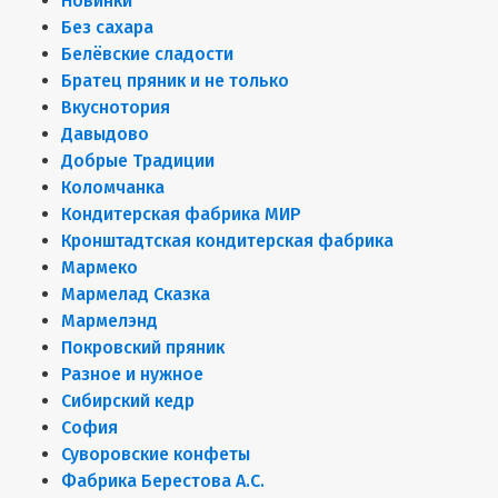
Новинки
Без сахара
Белёвские сладости
Братец пряник и не только
Вкуснотория
Давыдово
Добрые Традиции
Коломчанка
Кондитерская фабрика МИР
Кронштадтская кондитерская фабрика
Мармеко
Мармелад Сказка
Мармелэнд
Покровский пряник
Разное и нужное
Сибирский кедр
София
Суворовские конфеты
Фабрика Берестова А.С.