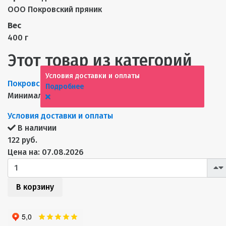
ООО Покровский пряник
Вес
400 г
Этот товар из категорий
Условия доставки и оплаты
Покровский пряник
Пряники
Новинки
Подробнее
Минимальная сумма заказа 10000 р.
Условия доставки и оплаты
В наличии
122 руб.
Цена на: 07.08.2026
В корзину