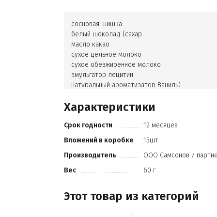
сосновая шишка
белый шоколад (сахар
масло какао
сухое цельное молоко
сухое обезжиренное молоко
эмульгатор лецитин
натуральный ароматизатор Ваниль)
сахар
Характеристики
глянцеватель (вода
сироп глюкозы
Срок годности
12 месяцев
гуммиарабик
сахар
Вложений в коробке
15шт
полисахариды
Производитель
ООО Самсонов и партн
растительное масло)
Вес
60 г
Этот товар из категорий