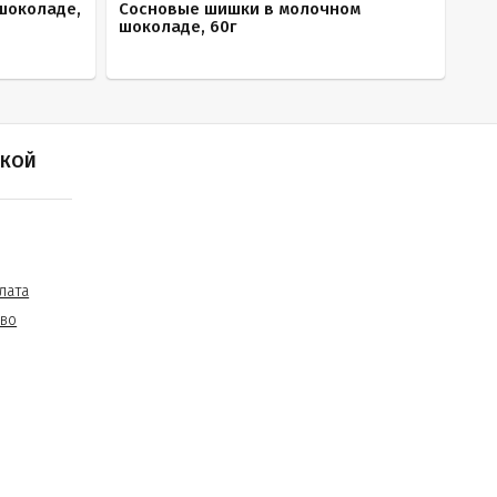
шоколаде,
Сосновые шишки в молочном
шоколаде, 60г
ПКОЙ
лата
тво