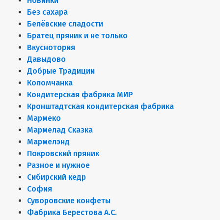
Новинки
Без сахара
Белёвские сладости
Братец пряник и не только
Вкуснотория
Давыдово
Добрые Традиции
Коломчанка
Кондитерская фабрика МИР
Кронштадтская кондитерская фабрика
Мармеко
Мармелад Сказка
Мармелэнд
Покровский пряник
Разное и нужное
Сибирский кедр
София
Суворовские конфеты
Фабрика Берестова А.С.