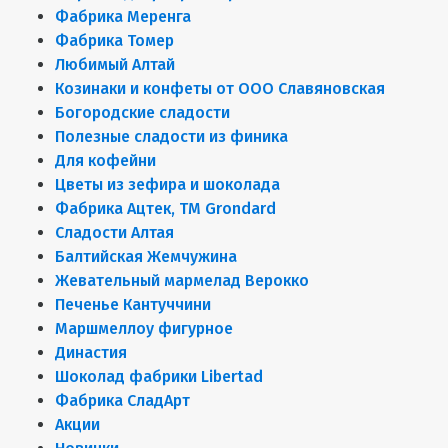
Фабрика Меренга
Фабрика Томер
Любимый Алтай
Козинаки и конфеты от ООО Славяновская
Богородские сладости
Полезные сладости из финика
Для кофейни
Цветы из зефира и шоколада
Фабрика Ацтек, ТМ Grondard
Сладости Алтая
Балтийская Жемчужина
Жевательный мармелад Верокко
Печенье Кантуччини
Маршмеллоу фигурное
Династия
Шоколад фабрики Libertad
Фабрика СладАрт
Акции