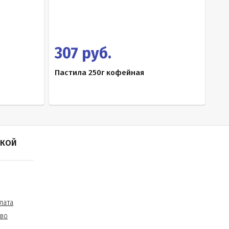
307 руб.
Пастила 250г кофейная
ПКОЙ
лата
тво