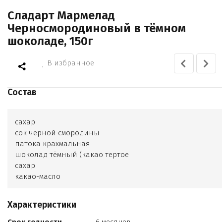
Сладарт Мармелад
Черносмородиновый в тёмном
шоколаде, 150г
В избранное
Состав
сахар
сок черной смородины
патока крахмальная
шоколад тёмный (какао тертое
сахар
какао-масло
лецитин
натуральный ароматизатор ваниль)
Характеристики
загуститель пектин
лимонная кислота