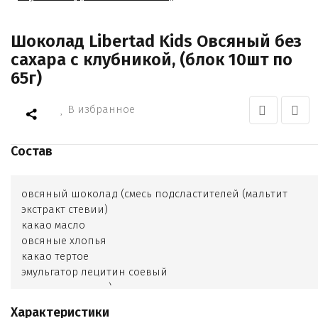
Шоколад Libertad Kids Овсяный без
сахара с клубникой, (блок 10шт по
65г)
В избранное
Состав
овсяный шоколад (смесь подсластителей (мальтит
экстракт стевии)
какао масло
овсяные хлопья
какао тертое
эмульгатор лецитин соевый
экстракт ванили)
сублимированная клубника
Характеристики