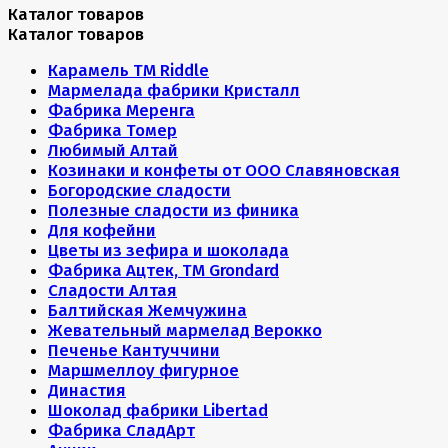
Каталог товаров
Каталог товаров
Карамель ТМ Riddle
Мармелада фабрики Кристалл
Фабрика Меренга
Фабрика Томер
Любимый Алтай
Козинаки и конфеты от ООО Славяновская
Богородские сладости
Полезные сладости из финика
Для кофейни
Цветы из зефира и шоколада
Фабрика Ацтек, ТМ Grondard
Сладости Алтая
Балтийская Жемчужина
Жевательный мармелад Верокко
Печенье Кантуччини
Маршмеллоу фигурное
Династия
Шоколад фабрики Libertad
Фабрика СладАрт