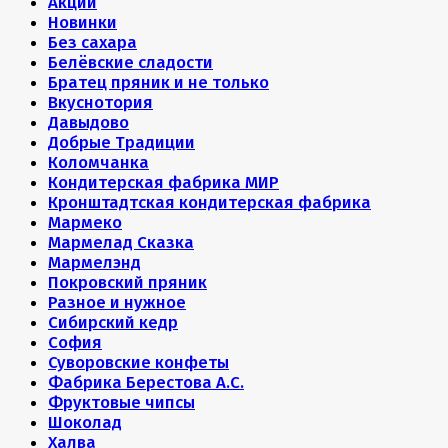
Акции
Новинки
Без сахара
Белёвские сладости
Братец пряник и не только
Вкуснотория
Давыдово
Добрые Традиции
Коломчанка
Кондитерская фабрика МИР
Кронштадтская кондитерская фабрика
Мармеко
Мармелад Сказка
Мармелэнд
Покровский пряник
Разное и нужное
Сибирский кедр
София
Суворовские конфеты
Фабрика Берестова А.С.
Фруктовые чипсы
Шоколад
Халва