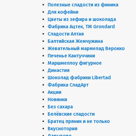
Полезные сладости из финика
Для кофейни
Цветы из зефира и шоколада
Фабрика Ацтек, ТМ Grondard
Сладости Алтая
Балтийская Жемчужина
Жевательный мармелад Верокко
Печенье Кантуччини
Маршмеллоу фигурное
Династия
Шоколад фабрики Libertad
Фабрика СладАрт
Акции
Новинки
Без сахара
Белёвские сладости
Братец пряник и не только
Вкуснотория
Давыдово