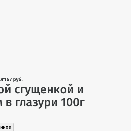
0г
167 руб.
ой сгущенкой и
 в глазури 100г
анное