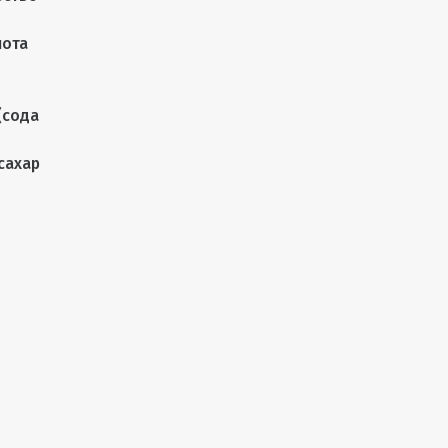
лота
(сода
сахар