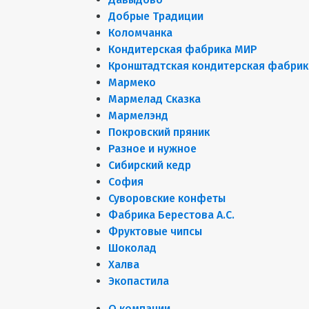
Добрые Традиции
Коломчанка
Кондитерская фабрика МИР
Кронштадтская кондитерская фабрик
Мармеко
Мармелад Сказка
Мармелэнд
Покровский пряник
Разное и нужное
Сибирский кедр
София
Суворовские конфеты
Фабрика Берестова А.С.
Фруктовые чипсы
Шоколад
Халва
Экопастила
О компании