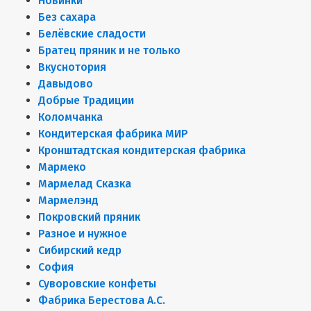
Новинки
Без сахара
Белёвские сладости
Братец пряник и не только
Вкуснотория
Давыдово
Добрые Традиции
Коломчанка
Кондитерская фабрика МИР
Кронштадтская кондитерская фабрика
Мармеко
Мармелад Сказка
Мармелэнд
Покровский пряник
Разное и нужное
Сибирский кедр
София
Суворовские конфеты
Фабрика Берестова А.С.