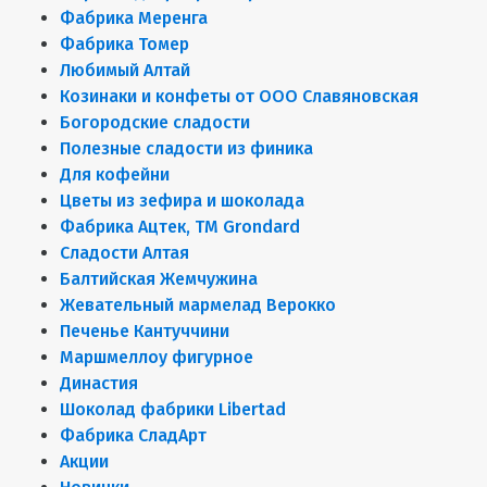
Фабрика Меренга
Фабрика Томер
Любимый Алтай
Козинаки и конфеты от ООО Славяновская
Богородские сладости
Полезные сладости из финика
Для кофейни
Цветы из зефира и шоколада
Фабрика Ацтек, ТМ Grondard
Сладости Алтая
Балтийская Жемчужина
Жевательный мармелад Верокко
Печенье Кантуччини
Маршмеллоу фигурное
Династия
Шоколад фабрики Libertad
Фабрика СладАрт
Акции