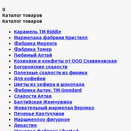
0
Каталог товаров
Каталог товаров
Карамель ТМ Riddle
Мармелада фабрики Кристалл
Фабрика Меренга
Фабрика Томер
Любимый Алтай
Козинаки и конфеты от ООО Славяновская
Богородские сладости
Полезные сладости из финика
Для кофейни
Цветы из зефира и шоколада
Фабрика Ацтек, ТМ Grondard
Сладости Алтая
Балтийская Жемчужина
Жевательный мармелад Верокко
Печенье Кантуччини
Маршмеллоу фигурное
Династия