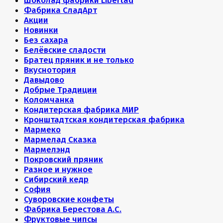
Шоколад фабрики Libertad
Фабрика СладАрт
Акции
Новинки
Без сахара
Белёвские сладости
Братец пряник и не только
Вкуснотория
Давыдово
Добрые Традиции
Коломчанка
Кондитерская фабрика МИР
Кронштадтская кондитерская фабрика
Мармеко
Мармелад Сказка
Мармелэнд
Покровский пряник
Разное и нужное
Сибирский кедр
София
Суворовские конфеты
Фабрика Берестова А.С.
Фруктовые чипсы