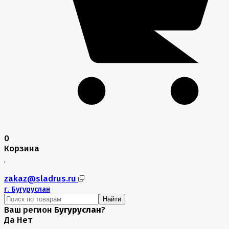
0
Корзина
zakaz@sladrus.ru
г.
Бугуруслан
Найти
Ваш регион
Бугуруслан
?
Да
Нет