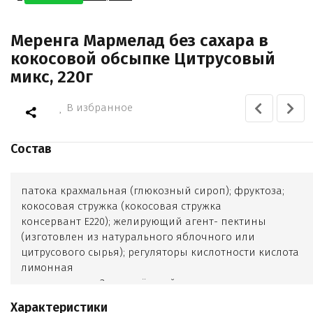
Меренга Мармелад без сахара в
кокосовой обсыпке Цитрусовый
микс, 220г
В избранное
Состав
патока крахмальная (глюкозный сироп); фруктоза;
кокосовая стружка (кокосовая стружка
консервант Е220); желирующий агент- пектины
(изготовлен из натурального яблочного или
цитрусового сырья); регуляторы кислотности кислота
лимонная
цитрат натрия 3-замещённый; ароматизаторы
«Лимон»
Характеристики