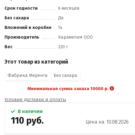
«Апельсин»
«Грейпфрут»; красители пищевые кармины
Срок годности
6 месяцев
куркумин
Без сахара
Да
экстракт паприки.
Вложений в коробке
14
Производитель
Карамелия ООО
Вес
220 г
Этот товар из категорий
Фабрика Меренга
Без сахара
Минимальная сумма заказа 10000 р.
Условия доставки и оплаты
В наличии
110 руб.
Цена на: 10.08.2026