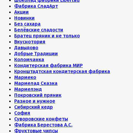
Шоколад фабрики Libertad
Фабрика СладАрт
Акции
Новинки
Без сахара
Белёвские сладости
Братец пряник и не только
Вкуснотория
Давыдово
Добрые Традиции
Коломчанка
Кондитерская фабрика МИР
Кронштадтская кондитерская фабрика
Мармеко
Мармелад Сказка
Мармелэнд
Покровский пряник
Разное и нужное
Сибирский кедр
София
Суворовские конфеты
Фабрика Берестова А.С.
Фруктовые чипсы