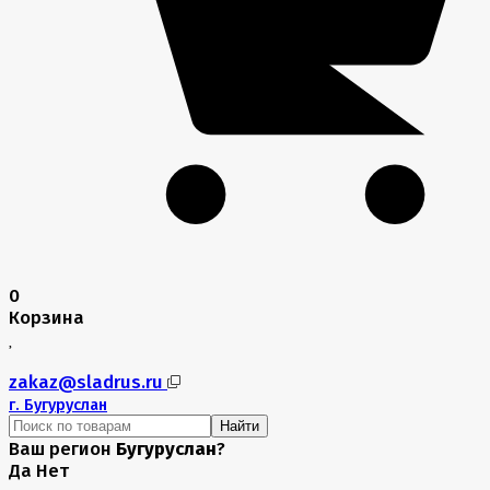
0
Корзина
zakaz@sladrus.ru
г.
Бугуруслан
Найти
Ваш регион
Бугуруслан
?
Да
Нет