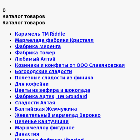
0
Каталог товаров
Каталог товаров
Карамель ТМ Riddle
Мармелада фабрики Кристалл
Фабрика Меренга
Фабрика Томер
Любимый Алтай
Козинаки и конфеты от ООО Славяновская
Богородские сладости
Полезные сладости из финика
Для кофейни
Цветы из зефира и шоколада
Фабрика Ацтек, ТМ Grondard
Сладости Алтая
Балтийская Жемчужина
Жевательный мармелад Верокко
Печенье Кантуччини
Маршмеллоу фигурное
Династия